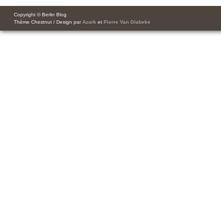
Copyright © Berlin Blog
Thème Chestnut / Design par
Azork
et
Pierre Van Glabeke