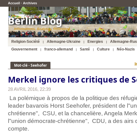
Accueil
·
Archives
Berlin Blog
Informations, Analyses, Réflexions
Religion-Société
Allemagne-Ukraine
Energies
Allemagne-Rus
|
|
|
Gouvernement
franco-allemand
Santé
Culture
Néo-Nazis
|
|
|
|
Mot-clé - Seehofer
Merkel ignore les critiques de 
28 AVRIL 2016, 22:39
La polémique à propos de la politique des réfugié
leader bavarois Horst Seehofer, président de l"un
chrétienne", CSU, et la chancelière, Angela Merk
l"union démocrate-chrétienne", CDU, a des airs 
compte.