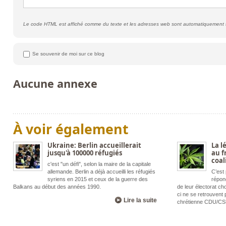
Le code HTML est affiché comme du texte et les adresses web sont automatiquement 
Se souvenir de moi sur ce blog
Aucune annexe
À voir également
Ukraine: Berlin accueillerait
La l
jusqu'à 100000 réfugiés
au f
coal
c'est "un défi", selon la maire de la capitale
allemande. Berlin a déjà accueilli les réfugiés
C’est
syriens en 2015 et ceux de la guerre des
répon
Balkans au début des années 1990.
de leur électorat ch
ci ne se retrouvent
Lire la suite
chrétienne CDU/CS