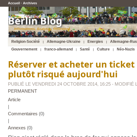
Accueil
·
Archives
Berlin Blog
Informations, Analyses, Réflexions
Religion-Société
Allemagne-Ukraine
Energies
Allemagne-Rus
|
|
|
Gouvernement
franco-allemand
Santé
Culture
Néo-Nazis
|
|
|
|
Réserver et acheter un ticket 
plutôt risqué aujourd'hui
PUBLIÉ LE VENDREDI 24 OCTOBRE 2014, 16:25 - MODIFIÉ LE
PERMANENT
Article
|
Commentaires
(0)
|
Annexes
(0)