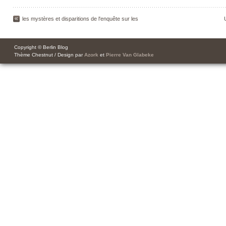
les mystères et disparitions de l'enquête sur les
Copyright © Berlin Blog
Thème Chestnut / Design par
Azork
et
Pierre Van Glabeke