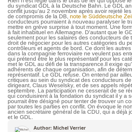
Rien n'est réglé dans le bras de fer qui oppose l
du syndicat GDL à la Deutsche Bahn. Le GDL a
conflit jusqu'au 2 novembre après avoir rejeté les
de compromis de la DB,
note le Süddeutsche Zei
conducteurs pourraient à nouveau paralyser le tra
mettre en grève surprise à tout moment. Une forme
à fait inhabituel en Allemagne. D'autant que le 
seulement pour les salaires des conducteurs de tra
droit de négocier pour les autres catégories du p
contrôleurs et agents de bord. Ce dont les autres
dans la compagnie ferroviaire ne veulent pas ent
qui prétend être le plus représentatif pour les ca
met le GDL au défi de la transparence.Il exige qu
adhérents de chaque organisation, afin de détermi
représentatif. Le GDL refuse. On entend par aille
critiques au sein du syndicat des conducteurs de 
dirigeant, Claus Weselsky, et de ses appels répét
septembre. La participation ne cesserait de se ré
qui conduisirent à la fondation du syndicat il y a
pourrait être désigné pour tenter de trouver un 
par toutes les parties en conflit. On évoque le no
ancien secrétaire général de la CDU, qui a déjà j
et le GDL.
Author: Michel Verrier